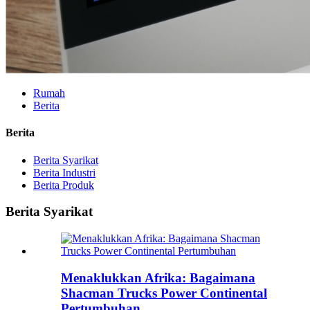
Rumah
Berita
Berita
Berita Syarikat
Berita Industri
Berita Produk
Berita Syarikat
Menaklukkan Afrika: Bagaimana
Shacman Trucks Power Continental
Pertumbuhan