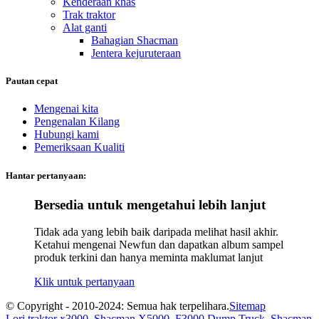
Kenderaan khas
Trak traktor
Alat ganti
Bahagian Shacman
Jentera kejuruteraan
Pautan cepat
Mengenai kita
Pengenalan Kilang
Hubungi kami
Pemeriksaan Kualiti
Hantar pertanyaan:
Bersedia untuk mengetahui lebih lanjut
Tidak ada yang lebih baik daripada melihat hasil akhir.
Ketahui mengenai Newfun dan dapatkan album sampel
produk terkini dan hanya meminta maklumat lanjut
Klik untuk pertanyaan
© Copyright - 2010-2024: Semua hak terpelihara.
Sitemap
Lori traktor x3000
,
Shacman X5000
,
F3000 Dump Truck
,
Shacman