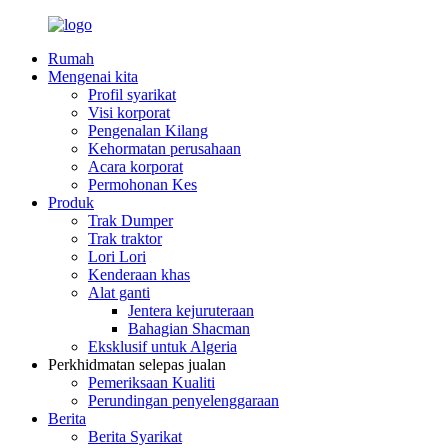
Rumah
Mengenai kita
Profil syarikat
Visi korporat
Pengenalan Kilang
Kehormatan perusahaan
Acara korporat
Permohonan Kes
Produk
Trak Dumper
Trak traktor
Lori Lori
Kenderaan khas
Alat ganti
Jentera kejuruteraan
Bahagian Shacman
Eksklusif untuk Algeria
Perkhidmatan selepas jualan
Pemeriksaan Kualiti
Perundingan penyelenggaraan
Berita
Berita Syarikat