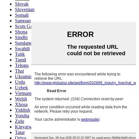
Slovak
Slovenian
Somali
Samoan
Scots Gaelic
Shona
Sindhi
Sundanese
Swahili
Tajik
Tamil
Telugu
Thai
Ukrainian
Urdu
Uzbek
Vietnamese
Welsh
Xhosa
Yiddish
Yoruba
Zulu
Kinyarwanda
Tatar
Oriya