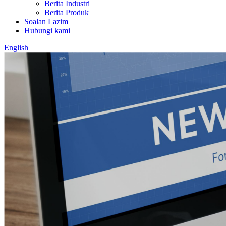
Berita Industri
Berita Produk
Soalan Lazim
Hubungi kami
English