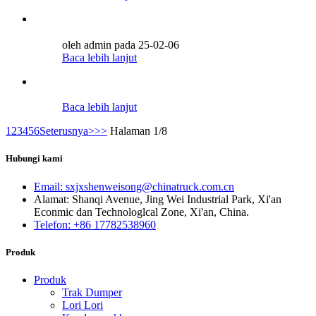
oleh admin pada 25-02-06
Baca lebih lanjut
Baca lebih lanjut
1
2
3
4
5
6
Seterusnya>
>>
Halaman 1/8
Hubungi kami
Email: sxjxshenweisong@chinatruck.com.cn
Alamat: Shanqi Avenue, Jing Wei Industrial Park, Xi'an
Econmic dan Technologlcal Zone, Xi'an, China.
Telefon: +86 17782538960
Produk
Produk
Trak Dumper
Lori Lori