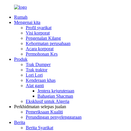
Rumah
Mengenai kita
Profil syarikat
Visi korporat
Pengenalan Kilang
Kehormatan perusahaan
Acara korporat
Permohonan Kes
Produk
Trak Dumper
Trak traktor
Lori Lori
Kenderaan khas
Alat ganti
Jentera kejuruteraan
Bahagian Shacman
Eksklusif untuk Algeria
Perkhidmatan selepas jualan
Pemeriksaan Kualiti
Perundingan penyelenggaraan
Berita
Berita Syarikat