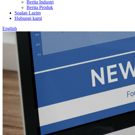
Berita Industri
Berita Produk
Soalan Lazim
Hubungi kami
English