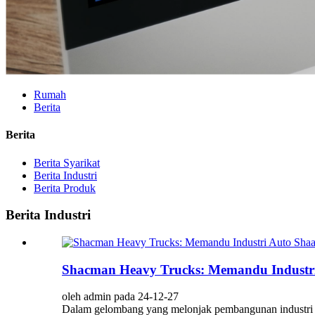
Rumah
Berita
Berita
Berita Syarikat
Berita Industri
Berita Produk
Berita Industri
Shacman Heavy Trucks: Memandu Industri
oleh admin pada 24-12-27
Dalam gelombang yang melonjak pembangunan industri au