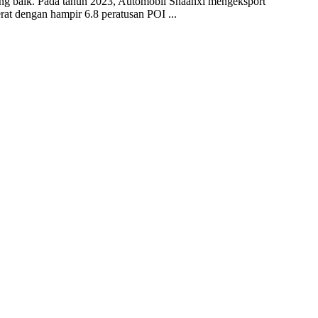
yang baik. Pada tahun 2023, Automobil Shaanxi mengeksport
rat dengan hampir 6.8 peratusan POI ...