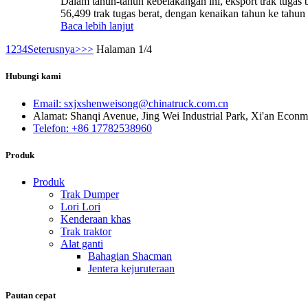
Dalam tahun-tahun kebelakangan ini, eksport trak tuga
56,499 trak tugas berat, dengan kenaikan tahun ke tahun
Baca lebih lanjut
1
2
3
4
Seterusnya>
>>
Halaman 1/4
Hubungi kami
Email: sxjxshenweisong@chinatruck.com.cn
Alamat: Shanqi Avenue, Jing Wei Industrial Park, Xi'an Econm
Telefon: +86 17782538960
Produk
Produk
Trak Dumper
Lori Lori
Kenderaan khas
Trak traktor
Alat ganti
Bahagian Shacman
Jentera kejuruteraan
Pautan cepat