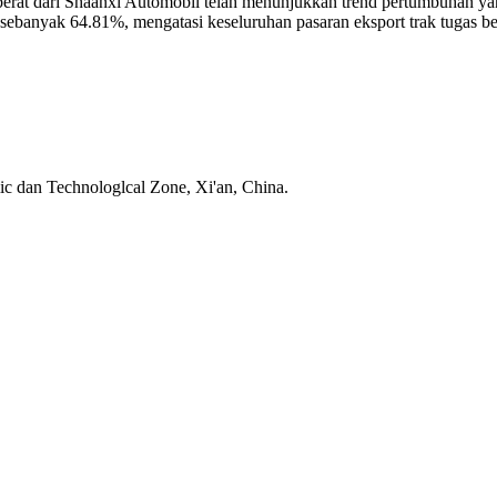
s berat dari Shaanxi Automobil telah menunjukkan trend pertumbuhan 
 sebanyak 64.81%, mengatasi keseluruhan pasaran eksport trak tugas be
ic dan Technologlcal Zone, Xi'an, China.