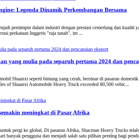
Engine: Legenda Dinamik Perkembangan Bersama
adi pemimpin dalam industri dengan prestasi cemerlang dan kualiti ya
rasi perkataan Inggeris "raja tanah", im ...
nan yang mulia pada separuh pertama 2024 dan penca
mobil Shaanxi seperti bintang yang cerah, bersinar di pasaran domesti
sales of Shaanxi Automobile Heavy Truck exceeded 80,500 vehic...
emakin meningkat di Pasar Afrika
 untuk pergi ke global. Di pasaran Afrika, Shacman Heavy Trucks telah
ari banyak pengguna dan menjadi salah satu pilihan penting bagi pen