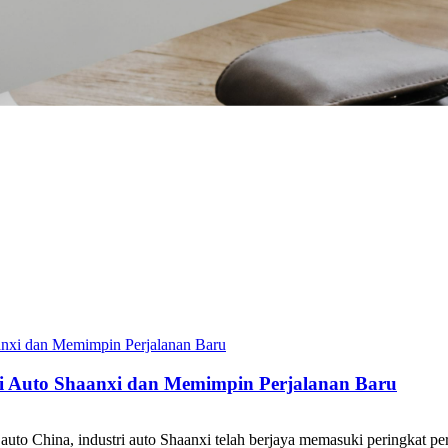
 Auto Shaanxi dan Memimpin Perjalanan Baru
to China, industri auto Shaanxi telah berjaya memasuki peringkat per