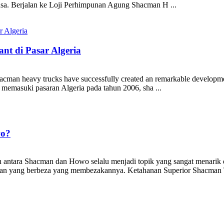
sa. Berjalan ke Loji Perhimpunan Agung Shacman H ...
nt di Pasar Algeria
Shacman heavy trucks have successfully created an remarkable development
k memasuki pasaran Algeria pada tahun 2006, sha ...
wo?
 antara Shacman dan Howo selalu menjadi topik yang sangat menarik di
han yang berbeza yang membezakannya. Ketahanan Superior Shacman T