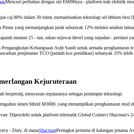
man
Mencuri perhatian dengan siri E6000nya - platform trak elektrik mod
 caj 80% dalam 30 minit, memanfaatkan teknologi sel lithium besi (
Pintar yang memanjangkan jarak sebanyak 12% melalui analisis laluan
pasiti muatan 25 - tan, rakan sejawat diesel yang sepadan - prestasi 
an Pengangkutan Kebangsaan Arab Saudi untuk armada penghantaran ter
awarkan penjimatan TCO [jumlah kos pemilikan] sebanyak 35% lebih 
emerlangan Kejuruteraan
h berprestij, menyusun reputasinya sebagai pemimpin teknologi:
pengadun simen hibrid M3000, yang menampilkan penghantaran mod dua y
ivan: Diperolehi untuk platform telematik Global Connect Shacman's
eavy - Duty, di mana
Shacman
Peringkat pertama di kalangan jenama As