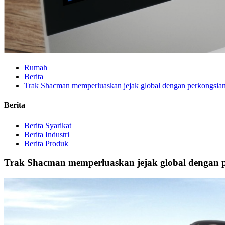
Rumah
Berita
Trak Shacman memperluaskan jejak global dengan perkongsian str
Berita
Berita Syarikat
Berita Industri
Berita Produk
Trak Shacman memperluaskan jejak global dengan perk