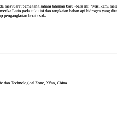
a mesyuarat pemegang saham tahunan baru -baru ini: "Misi kami me
erika Latin pada suku ini dan rangkaian bahan api hidrogen yang di
p pengangkutan berat esok.
ic dan Technologlcal Zone, Xi'an, China.