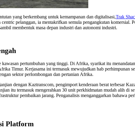
ntutan yang berkembang untuk kemampanan dan digitalisasi,
Trak Sha
an centric pelanggan, ia mentakrifkan semula pengangkutan komersial. 
ambil membentuk masa depan industri dan autonomi industri.
engah
awasan pertumbuhan yang tinggi. Di Afrika, syarikat itu menandatang
 Afrika Timur. Kerjasama ini termasuk mewujudkan hab perhimpunan s
dengan sektor perlombongan dan pertanian Afrika.
anjian dengan Kaztranscom, pengimport kenderaan berat terbesar Ka
ian itu termasuk mengerahkan 30 unit perkhidmatan mudah alih di sepan
frastruktur pembaikan jarang. Penganalisis menganggarkan bahawa pe
si Platform