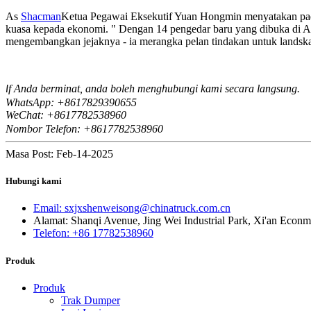
As
Shacman
Ketua Pegawai Eksekutif Yuan Hongmin menyatakan pad
kuasa kepada ekonomi. " Dengan 14 pengedar baru yang dibuka di Am
mengembangkan jejaknya - ia merangka pelan tindakan untuk landska
f Anda berminat, anda boleh menghubungi kami secara langsung.
I
WhatsApp: +8617829390655
WeChat: +8617
82538960
7
Nombor Telefon: +8617782538960
Masa Post: Feb-14-2025
Hubungi kami
Email: sxjxshenweisong@chinatruck.com.cn
Alamat: Shanqi Avenue, Jing Wei Industrial Park, Xi'an Econm
Telefon: +86 17782538960
Produk
Produk
Trak Dumper