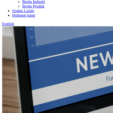
Berita Industri
Berita Produk
Soalan Lazim
Hubungi kami
English