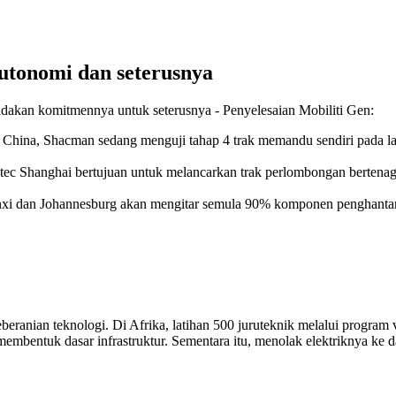
utonomi dan seterusnya
ndakan komitmennya untuk seterusnya - Penyelesaian Mobiliti Gen:
o China, Shacman sedang menguji tahap 4 trak memandu sendiri pada 
ec Shanghai bertujuan untuk melancarkan trak perlombongan bertenag
anxi dan Johannesburg akan mengitar semula 90% komponen penghanta
nian teknologi. Di Afrika, latihan 500 juruteknik melalui program 
embentuk dasar infrastruktur. Sementara itu, menolak elektriknya ke da