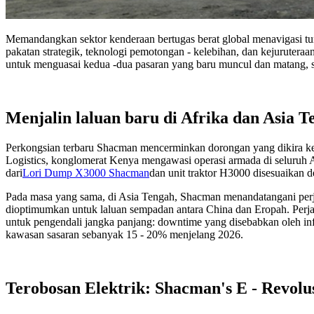
Memandangkan sektor kenderaan bertugas berat global menavigasi tu
pakatan strategik, teknologi pemotongan - kelebihan, dan kejurutera
untuk menguasai kedua -dua pasaran yang baru muncul dan matang, s
Menjalin laluan baru di Afrika dan Asia T
Perkongsian terbaru Shacman mencerminkan dorongan yang dikira ke k
Logistics, konglomerat Kenya mengawasi operasi armada di seluruh
dari
Lori Dump X3000 Shacman
dan unit traktor H3000 disesuaikan 
Pada masa yang sama, di Asia Tengah, Shacman menandatangani perj
dioptimumkan untuk laluan sempadan antara China dan Eropah. Perjanj
untuk pengendali jangka panjang: downtime yang disebabkan oleh in
kawasan sasaran sebanyak 15 - 20% menjelang 2026.
Terobosan Elektrik: Shacman's E - Revolu