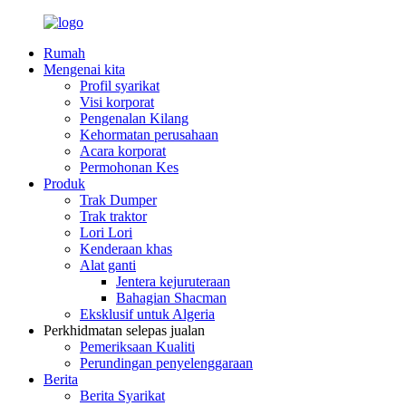
Rumah
Mengenai kita
Profil syarikat
Visi korporat
Pengenalan Kilang
Kehormatan perusahaan
Acara korporat
Permohonan Kes
Produk
Trak Dumper
Trak traktor
Lori Lori
Kenderaan khas
Alat ganti
Jentera kejuruteraan
Bahagian Shacman
Eksklusif untuk Algeria
Perkhidmatan selepas jualan
Pemeriksaan Kualiti
Perundingan penyelenggaraan
Berita
Berita Syarikat