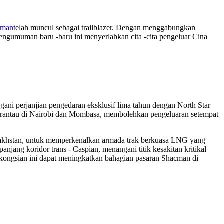
cman
telah muncul sebagai trailblazer. Dengan menggabungkan
Pengumuman baru -baru ini menyerlahkan cita -cita pengeluar Cina
ani perjanjian pengedaran eksklusif lima tahun dengan North Star
erantau di Nairobi dan Mombasa, membolehkan pengeluaran setempat
zakhstan, untuk memperkenalkan armada trak berkuasa LNG yang
jang koridor trans - Caspian, menangani titik kesakitan kritikal
rkongsian ini dapat meningkatkan bahagian pasaran Shacman di