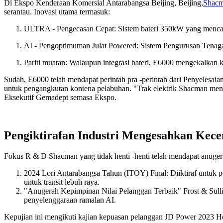
Di Ekspo Kenderaan Komersial Antarabangsa Beijing, Beijing,
Shac
serantau. Inovasi utama termasuk:
ULTRA - Pengecasan Cepat: Sistem bateri 350kW yang mencapai
AI - Pengoptimuman Julat Powered: Sistem Pengurusan Tenaga 
Pariti muatan: Walaupun integrasi bateri, E6000 mengekalkan ka
Sudah, E6000 telah mendapat perintah pra -perintah dari Penyelesai
untuk pengangkutan kontena pelabuhan. "Trak elektrik Shacman men
Eksekutif Gemadept semasa Ekspo.
Pengiktirafan Industri Mengesahkan Kec
Fokus R & D Shacman yang tidak henti -henti telah mendapat anugera
2024 Lori Antarabangsa Tahun (ITOY) Final: Diiktiraf untuk 
untuk transit lebuh raya.
"Anugerah Kepimpinan Nilai Pelanggan Terbaik" Frost & Sull
penyelenggaraan ramalan AI.
Kepujian ini mengikuti kajian kepuasan pelanggan JD Power 2023 H