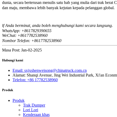
dunia, secara berterusan menulis satu bab yang mulia dari trak be
dan maju, membawa lebih banyak kejutan kepada pelanggan global.
f Anda berminat, anda boleh menghubungi kami secara langsung.
I
WhatsApp: +8617829390655
WeChat: +8617
82538960
7
Nombor Telefon: +8617782538960
Masa Post: Jan-02-2025
Hubungi kami
Email: sxjxshenweisong@chinatruck.com.cn
Alamat: Shanqi Avenue, Jing Wei Industrial Park, Xi'an Econm
Telefon: +86 17782538960
Produk
Produk
Trak Dumper
Lori Lori
Kenderaan khas