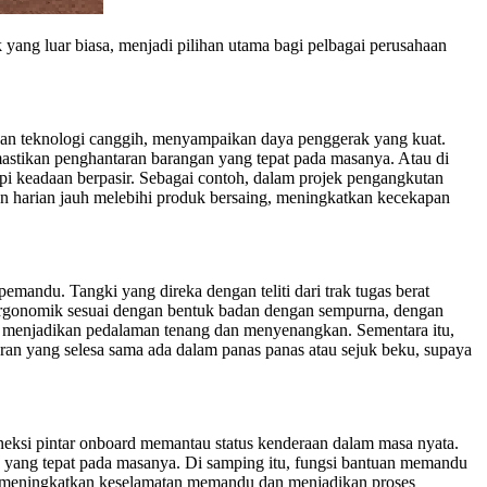
k yang luar biasa, menjadi pilihan utama bagi pelbagai perusahaan
an teknologi canggih, menyampaikan daya penggerak yang kuat.
astikan penghantaran barangan yang tepat pada masanya. Atau di
i keadaan berpasir. Sebagai contoh, dalam projek pengangkutan
an harian jauh melebihi produk bersaing, meningkatkan kecekapan
ndu. Tangki yang direka dengan teliti dari trak tugas berat
ergonomik sesuai dengan bentuk badan dengan sempurna, dengan
, menjadikan pedalaman tenang dan menyenangkan. Sementara itu,
an yang selesa sama ada dalam panas panas atau sejuk beku, supaya
neksi pintar onboard memantau status kenderaan dalam masa nyata.
 yang tepat pada masanya. Di samping itu, fungsi bantuan memandu
uh, meningkatkan keselamatan memandu dan menjadikan proses