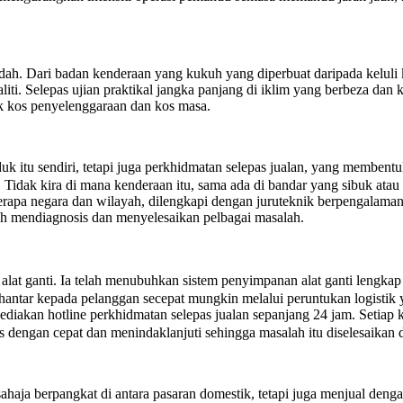
dah. Dari badan kenderaan yang kukuh yang diperbuat daripada keluli 
ti. Selepas ujian praktikal jangka panjang di iklim yang berbeza dan 
k kos penyelenggaraan dan kos masa.
uk itu sendiri, tetapi juga perkhidmatan selepas jualan, yang memben
Tidak kira di mana kenderaan itu, sama ada di bandar yang sibuk atau 
rapa negara dan wilayah, dilengkapi dengan juruteknik berpengalaman y
leh mendiagnosis dan menyelesaikan pelbagai masalah.
lat ganti. Ia telah menubuhkan sistem penyimpanan alat ganti lengkap
 dihantar kepada pelanggan secepat mungkin melalui peruntukan logi
diakan hotline perkhidmatan selepas jualan sepanjang 24 jam. Setiap 
s dengan cepat dan menindaklanjuti sehingga masalah itu diselesaika
ahaja berpangkat di antara pasaran domestik, tetapi juga menjual denga