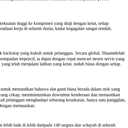
kekuatan tinggi ke komponen yang diuji dengan ketat, setiap
keadaan kerja di seluruh dunia, kadar kegagalan sangat rendah,
tuk backstop yang kukuh untuk pelanggan. Secara global, Shaan
telah
xi
sempadan terpencil, ia dapat dengan cepat mencari stesen servis yang
ang telah menjalani latihan yang ketat, sudah biasa dengan setiap
 untuk memastikan bahawa alat ganti biasa berada dalam stok yang
stik yang cekap, meminimumkan downtime kenderaan dan memastikan
kali pelanggan menghadapi sebarang kesukaran, hanya satu panggilan,
n dengan memuaskan.
n lebih baik di lebih daripada 140 negara dan wilayah di seluruh