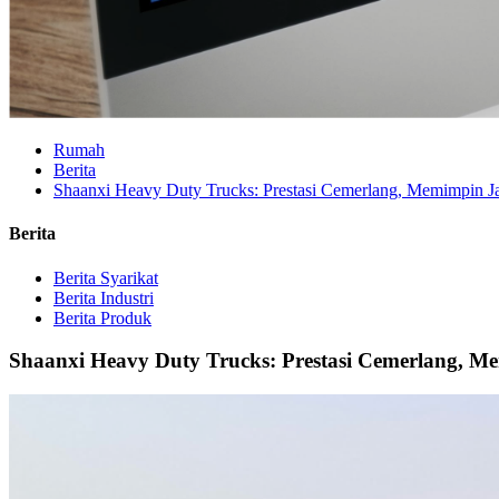
Rumah
Berita
Shaanxi Heavy Duty Trucks: Prestasi Cemerlang, Memimpin J
Berita
Berita Syarikat
Berita Industri
Berita Produk
Shaanxi Heavy Duty Trucks: Prestasi Cemerlang, 