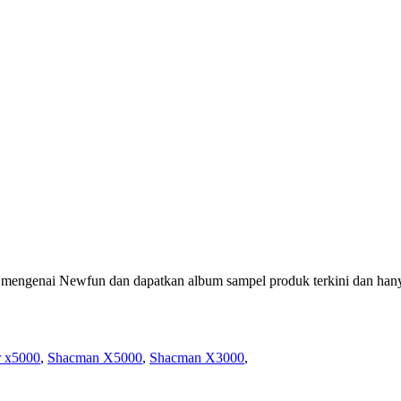
hui mengenai Newfun dan dapatkan album sampel produk terkini dan ha
r x5000
,
Shacman X5000
,
Shacman X3000
,