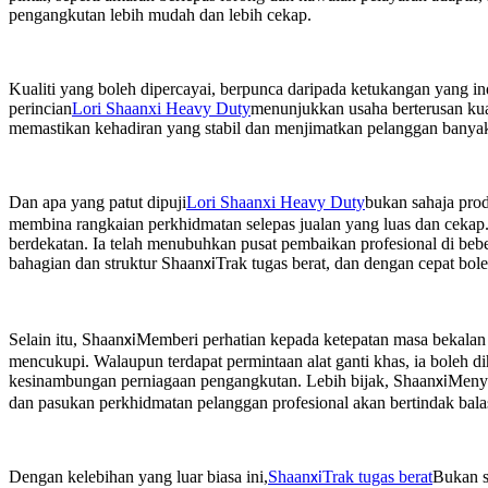
pengangkutan lebih mudah dan lebih cekap.
Kualiti yang boleh dipercayai, berpunca daripada ketukangan yang in
perincian
Lori Shaanxi Heavy Duty
menunjukkan usaha berterusan kuali
memastikan kehadiran yang stabil dan menjimatkan pelanggan banya
Dan apa yang patut dipuji
Lori Shaanxi Heavy Duty
bukan sahaja prod
membina rangkaian perkhidmatan selepas jualan yang luas dan cekap. 
berdekatan. Ia telah menubuhkan pusat pembaikan profesional di bebe
bahagian dan struktur Shaan
Trak tugas berat, dan dengan cepat bo
xi
Selain itu, Shaan
Memberi perhatian kepada ketepatan masa bekalan a
xi
mencukupi. Walaupun terdapat permintaan alat ganti khas, ia boleh
kesinambungan perniagaan pengangkutan. Lebih bijak, Shaan
Menye
xi
dan pasukan perkhidmatan pelanggan profesional akan bertindak bala
Dengan kelebihan yang luar biasa ini,
Shaan
Trak tugas berat
Bukan s
xi