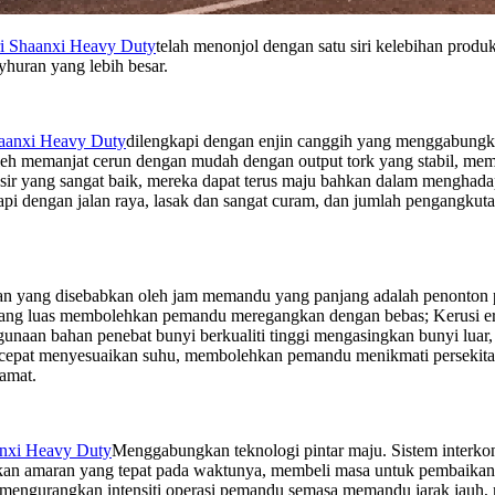
i Shaanxi Heavy Duty
telah menonjol dengan satu siri kelebihan produ
uran yang lebih besar.
aanxi Heavy Duty
dilengkapi dengan enjin canggih yang menggabungk
oleh memanjat cerun dengan mudah dengan output tork yang stabil, mem
ir yang sangat baik, mereka dapat terus maju bahkan dalam menghadap
pi dengan jalan raya, lasak dan sangat curam, dan jumlah pengangkut
 yang disebabkan oleh jam memandu yang panjang adalah penonton pema
n yang luas membolehkan pemandu meregangkan dengan bebas; Kerusi 
naan bahan penebat bunyi berkualiti tinggi mengasingkan bunyi luar
 cepat menyesuaikan suhu, membolehkan pemandu menikmati persekitar
amat.
anxi Heavy Duty
Menggabungkan teknologi pintar maju. Sistem interko
arkan amaran yang tepat pada waktunya, membeli masa untuk pembaikan
tif, mengurangkan intensiti operasi pemandu semasa memandu jarak ja