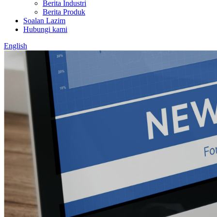
Berita Industri
Berita Produk
Soalan Lazim
Hubungi kami
English