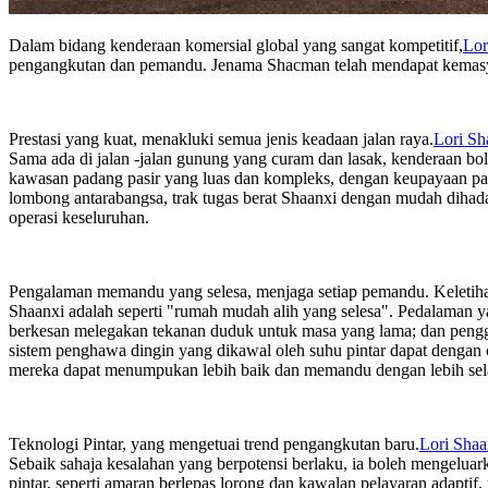
Dalam bidang kenderaan komersial global yang sangat kompetitif,
Lor
pengangkutan dan pemandu. Jenama Shacman telah mendapat kemasyh
Prestasi yang kuat, menakluki semua jenis keadaan jalan raya.
Lori Sh
Sama ada di jalan -jalan gunung yang curam dan lasak, kenderaan b
kawasan padang pasir yang luas dan kompleks, dengan keupayaan pas
lombong antarabangsa, trak tugas berat Shaanxi dengan mudah dihada
operasi keseluruhan.
Pengalaman memandu yang selesa, menjaga setiap pemandu. Keletihan
Shaanxi adalah seperti "rumah mudah alih yang selesa". Pedalama
berkesan melegakan tekanan duduk untuk masa yang lama; dan penggu
sistem penghawa dingin yang dikawal oleh suhu pintar dapat dengan
mereka dapat menumpukan lebih baik dan memandu dengan lebih sel
Teknologi Pintar, yang mengetuai trend pengangkutan baru.
Lori Sha
Sebaik sahaja kesalahan yang berpotensi berlaku, ia boleh mengelu
pintar, seperti amaran berlepas lorong dan kawalan pelayaran adap