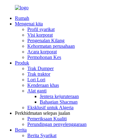
Rumah
Mengenai kita
Profil syarikat
Visi korporat
Pengenalan Kilang
Kehormatan perusahaan
Acara korporat
Permohonan Kes
Produk
Trak Dumper
Trak traktor
Lori Lori
Kenderaan khas
Alat ganti
Jentera kejuruteraan
Bahagian Shacman
Eksklusif untuk Algeria
Perkhidmatan selepas jualan
Pemeriksaan Kualiti
Perundingan penyelenggaraan
Berita
Berita Syarikat